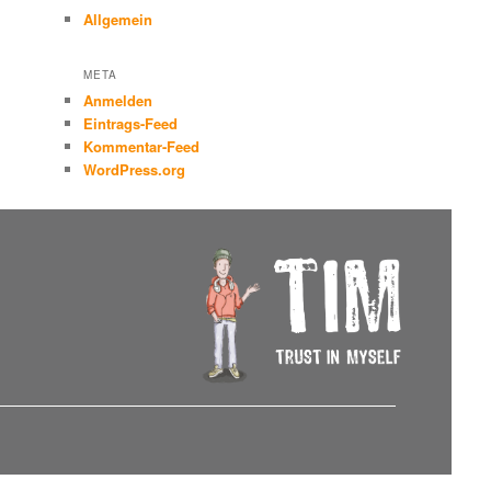
Allgemein
META
Anmelden
Eintrags-Feed
Kommentar-Feed
WordPress.org