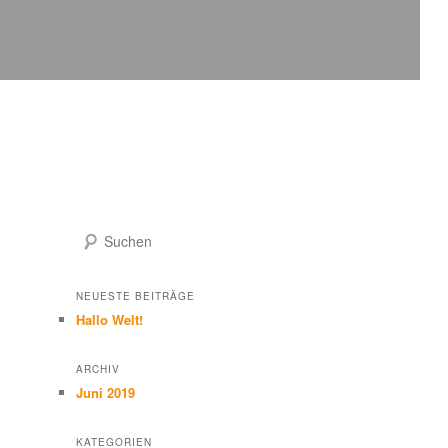
oder löschen. Und dann star­te mit dem Schreiben!
S
u
c
h
NEUESTE BEITRÄGE
e
Hallo Welt!
n
ARCHIV
Juni 2019
KATEGORIEN