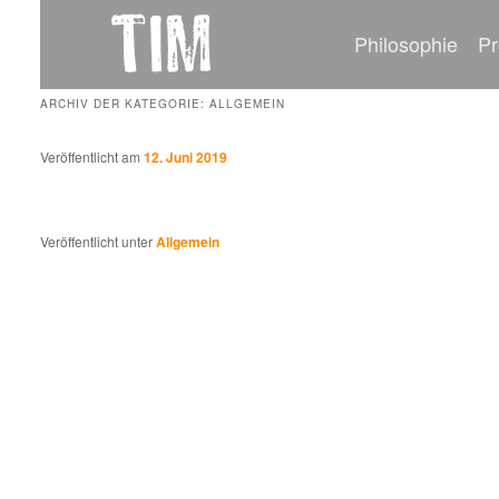
Hauptmenü
Zum
Zum
Philosophie
Pr
ARCHIV DER KATEGORIE:
ALLGEMEIN
primären
sekundären
Veröffentlicht am
12. Juni 2019
Will­kom­men zur deut­schen Ver­si­on von Word­Press.
Inhalt
Inhalt
Veröffentlicht unter
Allgemein
springen
springen