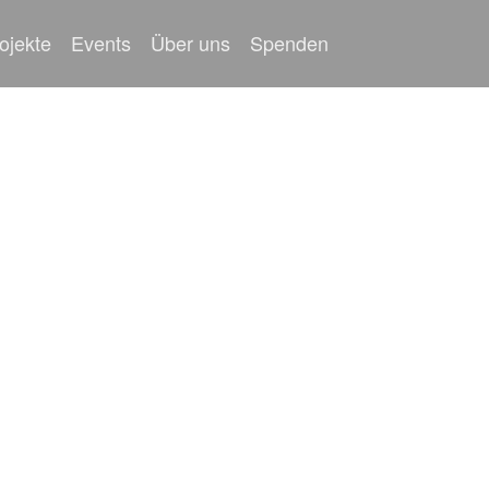
ojekte
Events
Über uns
Spenden
 Dies ist der ers­te Bei­trag. Du kannst ihn bear­bei­ten 