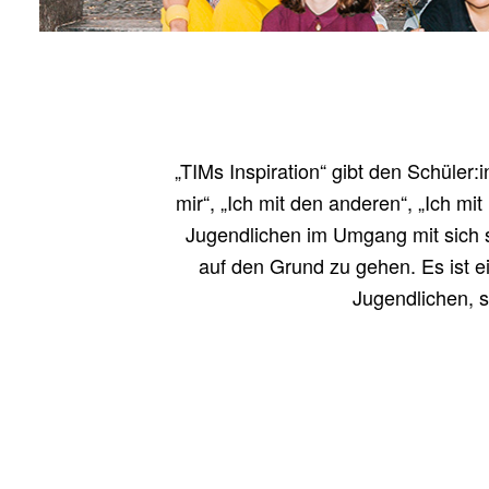
„
TIMs Inspi­ra­ti­on“ gibt den Schüler
mir“, „Ich mit den ande­ren“, „Ich mit
Jugend­li­chen im Umgang mit sich se
auf den Grund zu gehen. Es ist ein
Jugend­li­chen, s