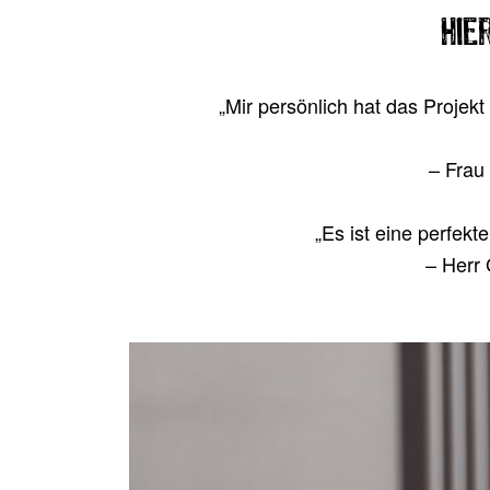
Hie
„
Mir per­sön­lich hat das Pro­jek
– Frau 
„
Es ist eine per­fek
– Herr 