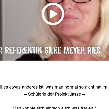
r Referentin Silke Meyer-Ries
eil es etwas ande­res ist, was man nor­mal so nicht hat im s
– Schü­le­rin der Projektklasse –
„
Man konn­te sich ein­fach auch was trauen.“