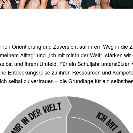
:innen Ori­en­tie­rung und Zuver­sicht auf ihrem Weg in die 
 mei­nem All­tag“ und „Ich mit mir in der Welt“, stär­ken wi
lbst und ihrem Umfeld. Für ein Schul­jahr unter­stüt­zen w
e Ent­de­ckungs­rei­se zu ihren Res­sour­cen und Kom­pe­t
ich selbst zu ver­trau­en – die Grund­la­ge für ein selbst­b