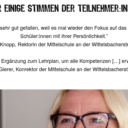
r einige Stimmen der Teilnehmer:i
t sehr gut gefal­len, weil es mal wie­der den Fokus auf das 
Schüler:innen mit ihrer Persönlichkeit.”
Knopp, Rek­to­rin der Mit­tel­schu­le an der Wittelsbachers
­te Ergän­zung zum Lehr­plan, um alle Kom­pe­ten­zen […] er
Gie­rer, Kon­rek­tor der Mit­tel­schu­le an der Wittelsbachers