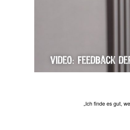
Video: Feedback de
„
Ich fin­de es gut, w