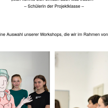
– Schü­le­rin der Projektklasse –
eine Aus­wahl unse­rer Work­shops, die wir im Rah­men von T