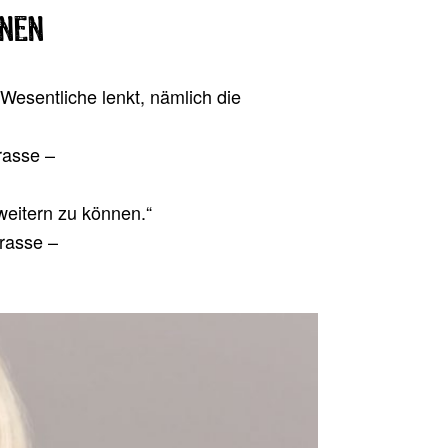
nnen
Wesent­li­che lenkt, näm­lich die
trasse –
wei­tern zu können.“
trasse –