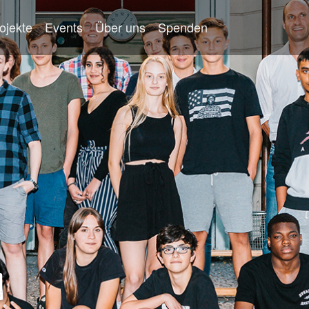
ojekte
Events
Über uns
Spenden
n