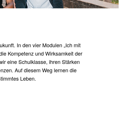
Zukunft. In den vier Modu­len „Ich mit
r die Kom­pe­tenz und Wirk­sam­keit der
ir eine Schul­klas­se, ihren Stär­ken
en­zen. Auf die­sem Weg ler­nen die
e­stimm­tes Leben.