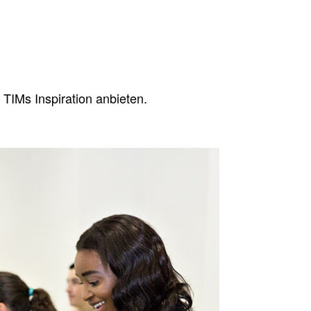
IMs Inspi­ra­ti­on anbieten.