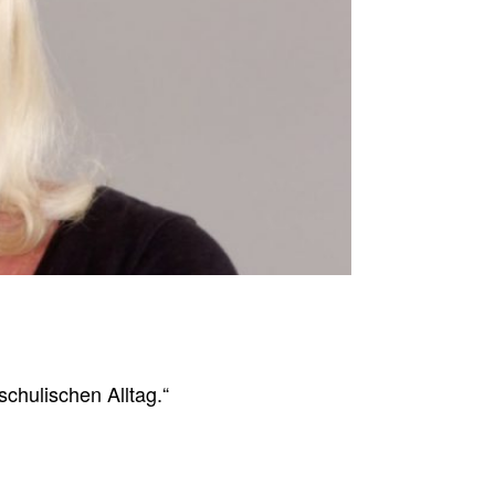
chu­li­schen Alltag.“