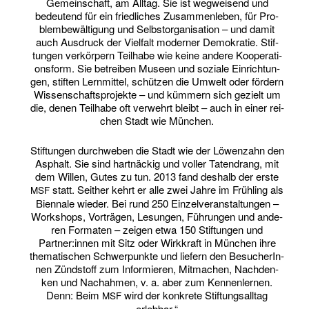
Gemein­schaft, am All­tag. Sie ist weg­wei­send und
bedeu­tend für ein fried­li­ches Zusam­men­le­ben, für Pro­
blem­be­wäl­ti­gung und Selbst­or­ga­ni­sa­ti­on – und damit
auch Aus­druck der Viel­falt moder­ner Demo­kra­tie. Stif­
tun­gen ver­kör­pern Teil­ha­be wie kei­ne ande­re Koope­ra­ti­
ons­form. Sie betrei­ben Muse­en und sozia­le Ein­rich­tun­
gen, stif­ten Lern­mit­tel, schüt­zen die Umwelt oder för­dern
Wis­sen­schafts­pro­jek­te – und küm­mern sich gezielt um
die, denen Teil­ha­be oft ver­wehrt bleibt – auch in einer rei­
chen Stadt wie München.
Stif­tun­gen durch­we­ben die Stadt wie der Löwen­zahn den
Asphalt. Sie sind hart­nä­ckig und vol­ler Taten­drang, mit
dem Wil­len, Gutes zu tun. 2013 fand des­halb der ers­te
statt. Seit­her kehrt er alle zwei Jah­re im Früh­ling als
MSF
Bien­na­le wie­der. Bei rund 250 Ein­zel­ver­an­stal­tun­gen –
Work­shops, Vor­trä­gen, Lesun­gen, Füh­run­gen und ande­
ren For­ma­ten – zei­gen etwa 150 Stif­tun­gen und
Partner:innen mit Sitz oder Wirk­kraft in Mün­chen ihre
the­ma­ti­schen Schwer­punk­te und lie­fern den Besu­che­rIn­
nen Zünd­stoff zum Infor­mie­ren, Mit­ma­chen, Nach­den­
ken und Nach­ah­men, v. a. aber zum Kennenlernen.
Denn: Beim
wird der kon­kre­te Stif­tungs­all­tag
MSF
erlebbar.“