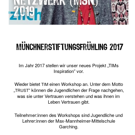
Netzwerk (MSN)
2019
MünchnerStiftungsFrühling 2017
Im Jahr 2017 stel­len wir unser neu­es Pro­jekt „TIMs
Inspi­ra­ti­on” vor.
Wie­der bie­tet
einen Work­shop an. Unter dem Mot­to
TIM
„
“ kön­nen die Jugend­li­chen der Fra­ge nach­ge­hen,
TRUST
was sie unter Ver­trau­en ver­ste­hen und was ihnen im
Leben Ver­trau­en gibt.
Teilnehmer:innen des Work­shops sind Jugend­li­che und
Lehrer:innen der Max-Mann­hei­mer-Mit­tel­schu­le
Garching.