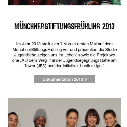
MünchnerStiftungsFrühling 2013
Im Jahr 2013 stellt sich
zum ers­ten Mal auf dem
TIM
Münch­ner­Stif­tungs­Früh­ling vor und prä­sen­tiert die Stu­die
„Jugend­li­che zei­gen uns ihr Leben” sowie die Pro­jekt­wo­
che „Auf dem Weg” mit der Jugend­be­geg­nungs­stät­te am
Tower (
) und der Initia­ti­ve „bunt­kickt­gut“.
JBS
Dokumentation 2013