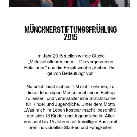
MünchnerStiftungsFrühling
2015
Im Jahr 2015 stel­len wir die Stu­die
„Mittelschullehrer:innen – Die ver­ges­se­nen
Held:innen“ und die Pro­jekt­wo­che „Sie­ben Din­
ge von Bedeu­tung“ vor.
Natür­lich lässt sich es
nicht neh­men, zu
TIM
die­ser leben­di­gen Mes­se auch einen Bei­trag
zu leis­ten, und ver­an­stal­tet eine Schatz­su­che
für Kin­der und Jugend­li­che. Unter dem Mot­to
„Was mich im Leben kost­bar macht“ beschäf­ti­
gen sich 18 Kin­der und Jugend­li­che im Alter
von acht bis 15 Jah­ren auf frei­wil­li­ger Basis mit
ihren indi­vi­du­el­len Stär­ken und Fähigkeiten.