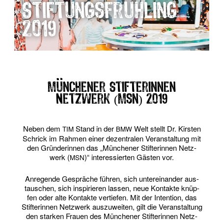
Stiftungsfrühling
2019
Münchener Stifterinnen
Netzwerk (msn) 2019
Neben dem
Stand in der
Welt stellt Dr. Kirs­ten
TIM
BMW
Schrick im Rah­men einer dezen­tra­len Ver­an­stal­tung mit
den Grün­de­rin­nen das „Mün­che­ner Stif­te­rin­nen Netz­
werk (
)“ inter­es­sier­ten Gäs­ten vor.
MSN
Anre­gen­de Gesprä­che füh­ren, sich unter­ein­an­der aus­
tau­schen, sich inspi­rie­ren las­sen, neue Kon­tak­te knüp­
fen oder alte Kon­tak­te ver­tie­fen. Mit der Inten­ti­on, das
Stif­te­rin­nen Netz­werk aus­zu­wei­ten, gilt die Ver­an­stal­tung
den star­ken Frau­en des Mün­che­ner Stif­te­rin­nen Netz­