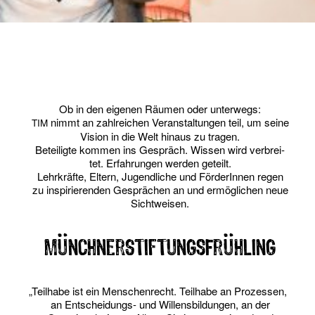
Ob in den eige­nen Räu­men oder unterwegs:
nimmt an zahl­rei­chen Ver­an­stal­tun­gen teil, um sei­ne
TIM
Visi­on in die Welt hin­aus zu tragen.
Betei­lig­te kom­men ins Gespräch. Wis­sen wird ver­brei­
tet. Erfah­run­gen wer­den geteilt.
Lehr­kräf­te, Eltern, Jugend­li­che und För­de­rIn­nen regen
zu inspi­rie­ren­den Gesprä­chen an und ermög­li­chen neue
Sichtweisen.
MünchnerStiftungsFrühling
„
Teil­ha­be ist ein Men­schen­recht. Teil­ha­be an Pro­zes­sen,
an Ent­schei­dungs- und Wil­lens­bil­dun­gen, an der