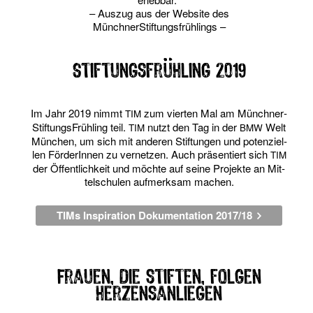
– Aus­zug aus der Web­site des
MünchnerStiftungsfrühlings –
Stiftungsfrühling 2019
Im Jahr 2019 nimmt
zum vier­ten Mal am Münch­ner­
TIM
Stif­tungs­Früh­ling teil.
nutzt den Tag in der
Welt
TIM
BMW
Mün­chen, um sich mit ande­ren Stif­tun­gen und poten­zi­el­
len För­de­rIn­nen zu ver­net­zen. Auch prä­sen­tiert sich
TIM
der Öffent­lich­keit und möch­te auf sei­ne Pro­jek­te an Mit­
tel­schu­len auf­merk­sam machen.
TIMs Inspiration Dokumentation 2017/18
Frauen, die stiften, folgen
Herzensanliegen