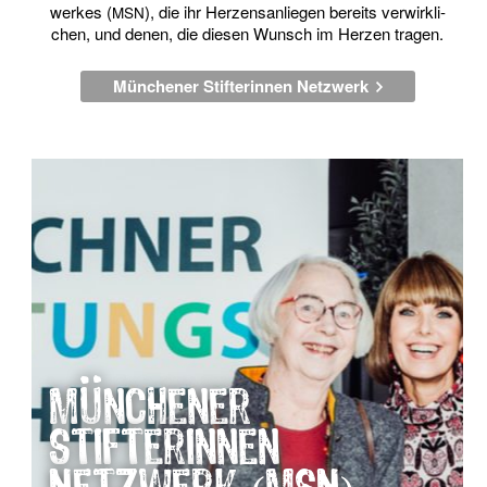
wer­kes (
), die ihr Her­zens­an­lie­gen bereits ver­wirk­li­
MSN
chen, und denen, die die­sen Wunsch im Her­zen tragen.
Münchener Stifterinnen Netzwerk
Münchener
Stifterinnen