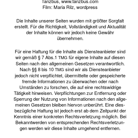
Tanz­bus, www.tanzbus.com
Film: Maria Rilz, wordpress
Die Inhal­te unse­rer Sei­ten wur­den mit größ­ter Sorg­falt
erstellt. Für die Rich­tig­keit, Voll­stän­dig­keit und Aktua­li­tät
der Inhal­te kön­nen wir jedoch kei­ne Gewähr
übernehmen.
Für eine Haf­tung für die Inhal­te als Diens­te­an­bie­ter sind
wir gemäß § 7 Abs.1
für eige­ne Inhal­te auf die­sen
TMG
Sei­ten nach den all­ge­mei­nen Geset­zen ver­ant­wort­lich.
Nach §§ 8 bis 10
sind wir als Diens­te­an­bie­ter
TMG
jedoch nicht ver­pflich­tet, über­mit­tel­te oder gespei­cher­te
frem­de Infor­ma­tio­nen zu über­wa­chen oder nach
Umstän­den zu for­schen, die auf eine rechts­wid­ri­ge
Tätig­keit hin­wei­sen. Ver­pflich­tun­gen zur Ent­fer­nung oder
Sper­rung der Nut­zung von Infor­ma­tio­nen nach den all­ge­
mei­nen Geset­zen blei­ben hier­von unbe­rührt. Eine dies­
be­züg­li­che Haf­tung ist jedoch erst ab dem Zeit­punkt der
Kennt­nis einer kon­kre­ten Rechts­ver­let­zung mög­lich. Bei
Bekannt­wer­den von ent­spre­chen­den Rechts­ver­let­zun­
gen wer­den wir die­se Inhal­te umge­hend entfernen.