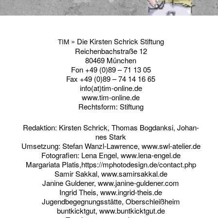
» Die Kirs­ten Schrick Stiftung
TIM
Rei­chen­bach­stra­ße 12
80469 München
Fon +49 (0)89 – 71 13 05
Fax +49 (0)89 – 74 14 16 65
info(at)tim-online.de
www.tim-online.de
Rechts­form: Stiftung
Redak­ti­on: Kirs­ten Schrick, Tho­mas Bog­dank­si, Johan­
nes Stark
Umset­zung: Ste­fan Wanzl-Law­rence, www.swl-atelier.de
Foto­gra­fien: Lena Engel, www.lena-engel.de
Mar­ga­ria­ta Platis,https://mphotodesign.de/contact.php
Samir Sak­kal, www.samirsakkal.de
Jani­ne Gul­de­ner, www.janine-guldener.com
Ingrid Theis, www.ingrid-theis.de
Jugend­be­geg­nungs­stät­te, Oberschleißheim
bunt­kickt­gut, www.buntkicktgut.de