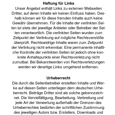
Haf­tung für Links
Unser Ange­bot ent­hält Links zu exter­nen Web­sei­ten
Drit­ter, auf deren Inhal­te wir kei­nen Ein­fluss haben. Des­
halb kön­nen wir für die­se frem­den Inhal­te auch kei­ne
Gewähr über­neh­men. Für die Inhal­te der ver­link­ten Sei­
ten ist stets der jewei­li­ge Anbie­ter oder Betrei­ber der Sei­
ten ver­ant­wort­lich. Die ver­link­ten Sei­ten wur­den zum
Zeit­punkt der Ver­lin­kung auf mög­li­che Rechts­ver­stö­ße
über­prüft. Rechts­wid­ri­ge Inhal­te waren zum Zeit­punkt
der Ver­lin­kung nicht erkenn­bar. Eine per­ma­nen­te inhalt­li­
che Kon­trol­le der ver­link­ten Sei­ten ist jedoch ohne kon­
kre­te Anhalts­punk­te einer Rechts­ver­let­zung nicht
zumut­bar. Bei Bekannt­wer­den von Rechts­ver­let­zun­gen
wer­den wir der­ar­ti­ge Links umge­hend entfernen.
Urhe­ber­recht
Die durch die Sei­ten­be­trei­ber erstell­ten Inhal­te und Wer­
ke auf die­sen Sei­ten unter­lie­gen dem deut­schen Urhe­
ber­recht. Bei­trä­ge Drit­ter sind als sol­che gekenn­zeich­
net. Die Ver­viel­fäl­ti­gung, Bear­bei­tung, Ver­brei­tung und
jede Art der Ver­wer­tung außer­halb der Gren­zen des
Urhe­ber­rech­tes bedür­fen der schrift­li­chen Zustim­mung
des jewei­li­gen Autors bzw. Erstel­lers. Down­loads und