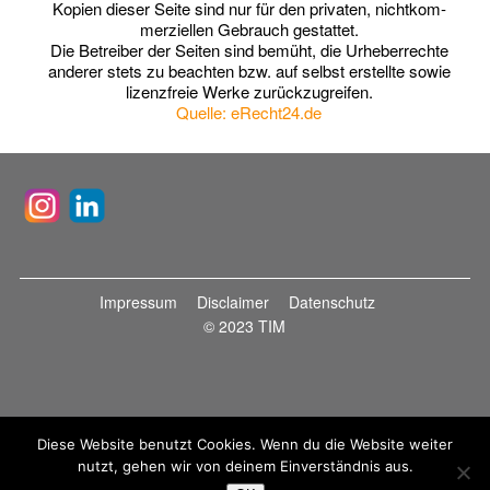
Kopien die­ser Sei­te sind nur für den pri­va­ten, nicht­kom­
mer­zi­el­len Gebrauch gestattet.
Die Betrei­ber der Sei­ten sind bemüht, die Urhe­ber­rech­te
ande­rer stets zu beach­ten bzw. auf selbst erstell­te sowie
lizenz­freie Wer­ke zurückzugreifen.
Quel­le: eRecht24.de
Impressum
Disclaimer
Datenschutz
© 2023 TIM
Diese Website benutzt Cookies. Wenn du die Website weiter
nutzt, gehen wir von deinem Einverständnis aus.